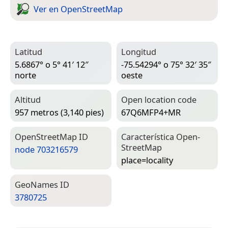
Ver en Open­Street­Map
Latitud
Longitud
5.6867° o 5° 41′ 12″
-75.54294° o 75° 32′ 35″
norte
oeste
Altitud
Open location code
957 metros (3,140 pies)
67Q6MFP4+MR
Open­Street­Map ID
Característica Open­
Street­Map
node 703216579
place=­locality
Geo­Names ID
3780725