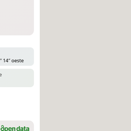
′ 14″ oeste
e