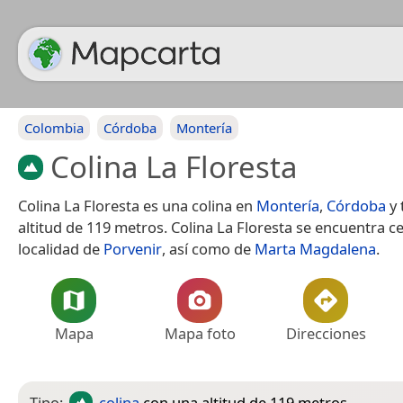
Colombia
Córdoba
Montería
Colina La Floresta
Colina La Floresta es una colina en
Montería
,
Córdoba
y 
altitud de 119 metros. Colina La Floresta se encuentra ce
localidad de
Porvenir
, así como de
Marta Magdalena
.
Mapa
Mapa foto
Direcciones
Tipo:
colina
con una altitud de 119 metros