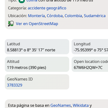
Categoría:
accidente geográfico
Ubicación:
Montería
,
Córdoba
,
Colombia
,
Sudamérica
Ver en Open­Street­Map
Latitud
Longitud
8.58813° o 8° 35′ 17″ norte
-75.95399° o 75° 57
Altitud
Open location cod
119 metros (390 pies)
67W6H2QW+7C
Geo­Names ID
3783329
Esta página se basa en
GeoNames
,
Wikidata
y