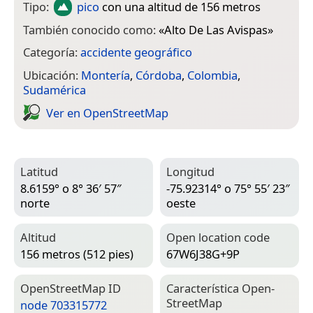
Tipo:
pico
con una altitud de 156 metros
También conocido como:
«
Alto De Las Avispas
»
Categoría:
accidente geográfico
Ubicación:
Montería
,
Córdoba
,
Colombia
,
Sudamérica
Ver en Open­Street­Map
Latitud
Longitud
8.6159° o 8° 36′ 57″
-75.92314° o 75° 55′ 23″
norte
oeste
Altitud
Open location code
156 metros (512 pies)
67W6J38G+9P
Open­Street­Map ID
Característica Open­
Street­Map
node 703315772