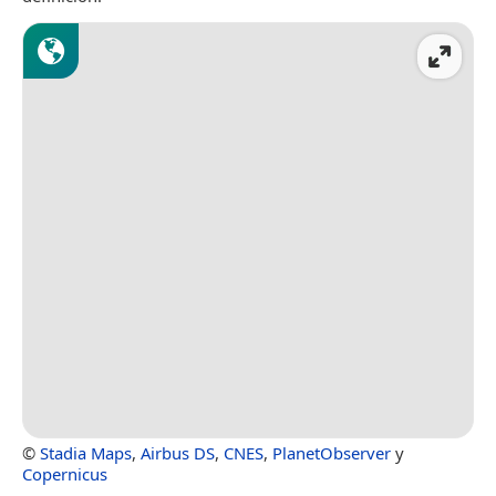
©
Stadia Maps
,
Airbus DS
,
CNES
,
PlanetObserver
y
Copernicus