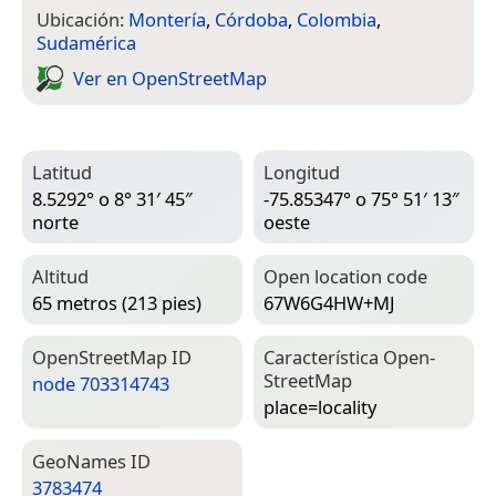
Ubicación:
Montería
,
Córdoba
,
Colombia
,
Sudamérica
Ver en Open­Street­Map
Latitud
Longitud
8.5292° o 8° 31′ 45″
-75.85347° o 75° 51′ 13″
norte
oeste
Altitud
Open location code
65 metros (213 pies)
67W6G4HW+MJ
Open­Street­Map ID
Característica Open­
Street­Map
node 703314743
place=­locality
Geo­Names ID
3783474