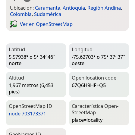
Ubicación:
Caramanta
,
Antioquia
,
Región Andina
,
Colombia
,
Sudamérica
Ver en Open­Street­Map
Latitud
Longitud
5.57938° o 5° 34′ 46″
-75.62703° o 75° 37′ 37″
norte
oeste
Altitud
Open location code
1,967 metros (6,453
67Q6H9HF+Q5
pies)
Open­Street­Map ID
Característica Open­
Street­Map
node 703173371
place=­locality
Geo­Names ID