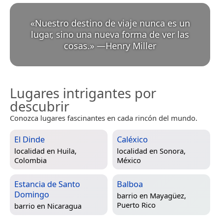
«
Nuestro destino de viaje nunca es un
lugar, sino una nueva forma de ver las
cosas.
»
—
Henry Miller
Lugares intrigantes por
descubrir
Conozca lugares fascinantes en cada rincón del mundo.
El Dinde
Caléxico
localidad en
Huila,
localidad en
Sonora,
Colombia
México
Estancia de Santo
Balboa
Domingo
barrio en
Mayagüez,
Puerto Rico
barrio en
Nicaragua