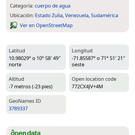
Categoría:
cuerpo de agua
Ubicación:
Estado Zulia
,
Venezuela
,
Sudamérica
Ver en Open­Street­Map
Latitud
Longitud
10.98029° o 10° 58′ 49″
-71.85587° o 71° 51′ 21″
norte
oeste
Altitud
Open location code
-7 metros (-23 pies)
772CX4JV+4M
Geo­Names ID
3789337