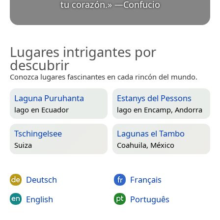
tu corazón.
»
—
Confucio
Lugares intrigantes por
descubrir
Conozca lugares fascinantes en cada rincón del mundo.
Laguna Puruhanta
Estanys del Pessons
lago en
Ecuador
lago en
Encamp, Andorra
Tschingelsee
Lagunas el Tambo
Suiza
Coahuila, México
Deutsch
Français
English
Português