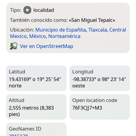
Tipo:
localidad
También conocido como:
«
San Miguel Tepalc
»
Ubicación:
Municipio de Españita
,
Tlaxcala
,
Central
Mexico
,
México
,
Norteamérica
Ver en Open­Street­Map
Latitud
Longitud
19.43169° o 19° 25′ 54″
-98.38733° o 98° 23′ 14″
norte
oeste
Altitud
Open location code
2,555 metros (8,383
76F3CJJ7+M3
pies)
Geo­Names ID