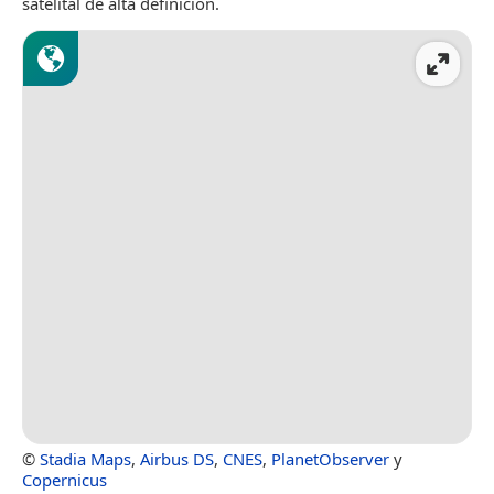
satelital de alta definición.
©
Stadia Maps
,
Airbus DS
,
CNES
,
PlanetObserver
y
Copernicus