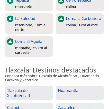
Tepalca
Cerro Tepalca
reservorio
colina
La Soledad
Loma la Carbonera
reservorio, 3 km al
colina, 3 km al este
norte
Loma El Aguila
montaña, 3½ km al
suroeste
Tlaxcala
: Destinos destacados
Conozca más sobre Tlaxcala de Xicohténcatl, Huamantla,
Cacaxtla y Zacatelco.
Tlaxcala de
Huamantla
Xicohténcatl
Cacaxtla
Zacatelco