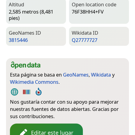
Altitud
Open location code
2,585 metros (8,481
76F38HH4+FV
pies)
Geo­Names ID
Wiki­data ID
3815446
Q27777727
Esta página se basa en
GeoNames
,
Wikidata
y
Wikimedia Commons
.
Nos gustaría contar con su apoyo para mejorar
nuestras fuentes de datos abiertas. Gracias por
sus contribuciones.
Editar este lugar