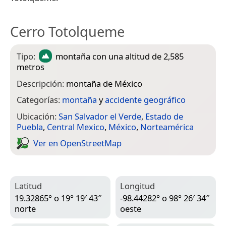
Cerro Totolqueme
Tipo:
montaña
con una altitud de 2,585
metros
Descripción:
montaña de México
Categorías:
montaña
y
accidente geográfico
Ubicación:
San Salvador el Verde
,
Estado de
Puebla
,
Central Mexico
,
México
,
Norteamérica
Ver en Open­Street­Map
Latitud
Longitud
19.32865° o 19° 19′ 43″
-98.44282° o 98° 26′ 34″
norte
oeste