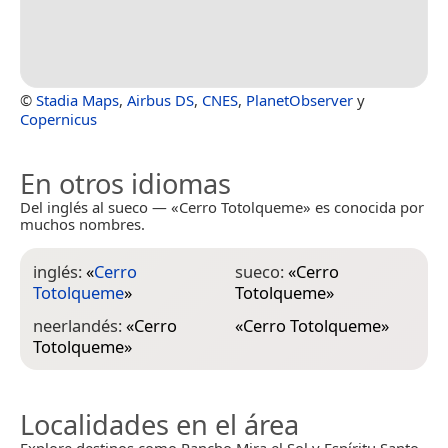
©
Stadia Maps
,
Airbus DS
,
CNES
,
PlanetObserver
y
Copernicus
En otros idiomas
Del inglés al sueco — «Cerro Totolqueme» es conocida por
muchos nombres.
inglés:
«
Cerro
sueco:
«
Cerro
Totolqueme
»
Totolqueme
»
neerlandés:
«
Cerro
«
Cerro Totolqueme
»
Totolqueme
»
Localidades en el área
Explore destinos como Rancho Mira el Sol y Espíritu Santo.