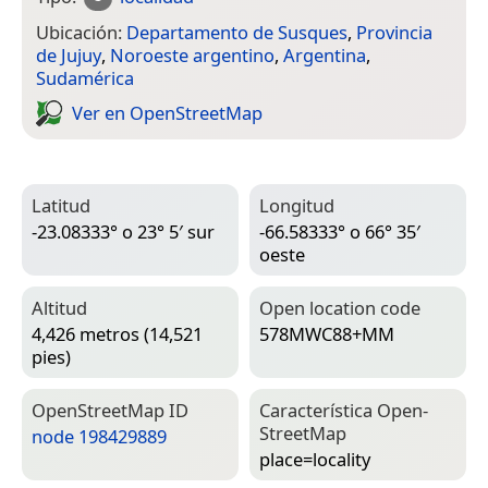
Ubicación:
Departamento de Susques
,
Provincia
de Jujuy
,
Noroeste argentino
,
Argentina
,
Sudamérica
Ver en Open­Street­Map
Latitud
Longitud
-23.08333° o 23° 5′ sur
-66.58333° o 66° 35′
oeste
Altitud
Open location code
4,426 metros (14,521
578MWC88+MM
pies)
Open­Street­Map ID
Característica Open­
Street­Map
node 198429889
place=­locality