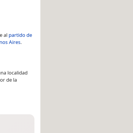
e al
partido de
nos Aires
.
una localidad
ior de la