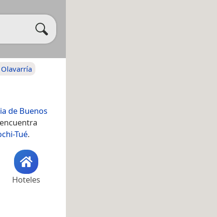
 Olavarría
cia de Buenos
e encuentra
ochi-Tué
.
Hoteles