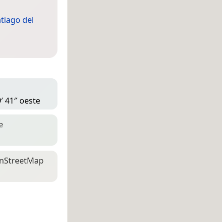
tiago del
′ 41″ oeste
e
n­Street­Map