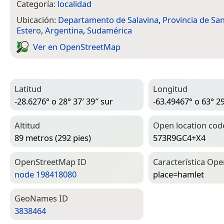
Categoría:
localidad
Ubicación:
Departamento de Salavina
,
Provincia de San
Estero
,
Argentina
,
Sudamérica
Ver en Open­Street­Map
Latitud
Longitud
-28.6276° o 28° 37′ 39″ sur
-63.49467° o 63° 29
Altitud
Open location cod
89 metros (292 pies)
573R9GC4+X4
Open­Street­Map ID
Característica Ope
node 198418080
place=­hamlet
Geo­Names ID
3838464