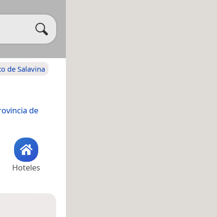
o de Salavina
rovincia de
Hoteles