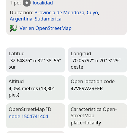
Tipo:
localidad
Ubicación:
Provincia de Mendoza
,
Cuyo
,
Argentina
,
Sudamérica
Ver en Open­Street­Map
Latitud
Longitud
-32.64876° o 32° 38′ 56″
-70.05797° o 70° 3′ 29″
sur
oeste
Altitud
Open location code
4,054 metros (13,301
47VF9W2R+FR
pies)
Open­Street­Map ID
Característica Open­
Street­Map
node 1504741404
place=­locality