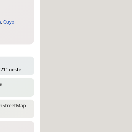
n
,
Cuyo
,
 21″ oeste
e
n­Street­Map