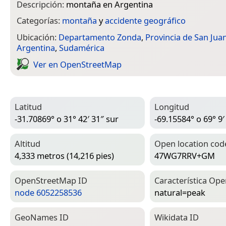
Descripción:
montaña en Argentina
Categorías:
montaña
y
accidente geográfico
Ubicación:
Departamento Zonda
,
Provincia de San Jua
Argentina
,
Sudamérica
Ver en Open­Street­Map
Latitud
Longitud
-31.70869° o 31° 42′ 31″ sur
-69.15584° o 69° 9′
Altitud
Open location cod
4,333 metros (14,216 pies)
47WG7RRV+GM
Open­Street­Map ID
Característica Ope
node 6052258536
natural=­peak
Geo­Names ID
Wiki­data ID