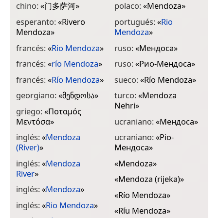
chino:
«
门多萨河
»
polaco:
«
Mendoza
»
esperanto:
«
Rivero
portugués:
«
Rio
Mendoza
»
Mendoza
»
francés:
«
Rio Mendoza
»
ruso:
«
Мендоса
»
francés:
«
río Mendoza
»
ruso:
«
Рио-Мендоса
»
francés:
«
Río Mendoza
»
sueco:
«
Río Mendoza
»
georgiano:
«
მენდოსა
»
turco:
«
Mendoza
Nehri
»
griego:
«
Ποταμός
Μεντόσα
»
ucraniano:
«
Мендоса
»
inglés:
«
Mendoza
ucraniano:
«
Ріо-
(River)
»
Мендоса
»
inglés:
«
Mendoza
«
Mendoza
»
River
»
«
Mendoza (rijeka)
»
inglés:
«
Mendoza
»
«
Río Mendoza
»
inglés:
«
Rio Mendoza
»
«
Ríu Mendoza
»