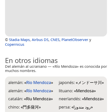
©
Stadia Maps
,
Airbus DS
,
CNES
,
PlanetObserver
y
Copernicus
En otros idiomas
Del alemán al ucraniano — «Río Mendoza» es conocida por
muchos nombres.
alemán:
«
Rio Mendoza
»
japonés:
«
メンドーサ川
»
alemán:
«
Río Mendoza
»
lituano:
«
Mendosa
»
catalán:
«
Riu Mendoza
»
neerlandés:
«
Mendoza
»
chino:
«
門多薩河
»
persa:
«
رود مندوزا
»