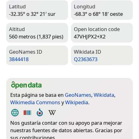
Latitud
Longitud
-32.35° o 32° 21′ sur
-68.3° o 68° 18′ oeste
Altitud
Open location code
560 metros (1,837 pies)
47VHJPX2+X2
Geo­Names ID
Wiki­data ID
3844418
Q2363673
Esta página se basa en
GeoNames
,
Wikidata
,
Wikimedia Commons
y
Wikipedia
.
Nos gustaría contar con su apoyo para mejorar
nuestras fuentes de datos abiertas. Gracias por
sus contribuciones.