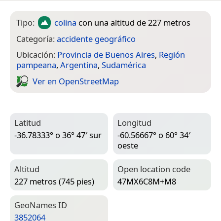
Tipo:
colina
con una altitud de 227 metros
Categoría:
accidente geográfico
Ubicación:
Provincia de Buenos Aires
,
Región
pampeana
,
Argentina
,
Sudamérica
Ver en Open­Street­Map
Latitud
Longitud
-36.78333° o 36° 47′ sur
-60.56667° o 60° 34′
oeste
Altitud
Open location code
227 metros (745 pies)
47MX6C8M+M8
Geo­Names ID
3852064