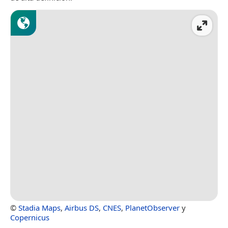
©
Stadia Maps
,
Airbus DS
,
CNES
,
PlanetObserver
y
Copernicus