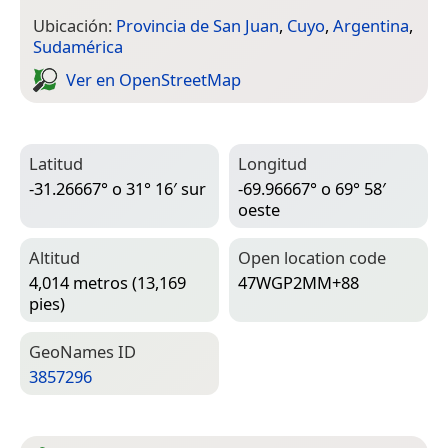
Ubicación:
Provincia de San Juan
,
Cuyo
,
Argentina
,
Sudamérica
Ver en Open­Street­Map
Latitud
Longitud
-31.26667° o 31° 16′ sur
-69.96667° o 69° 58′
oeste
Altitud
Open location code
4,014 metros (13,169
47WGP2MM+88
pies)
Geo­Names ID
3857296