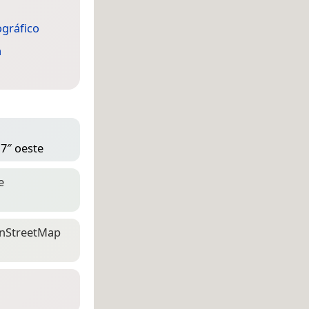
ográfico
a
 7″ oeste
e
n­Street­Map