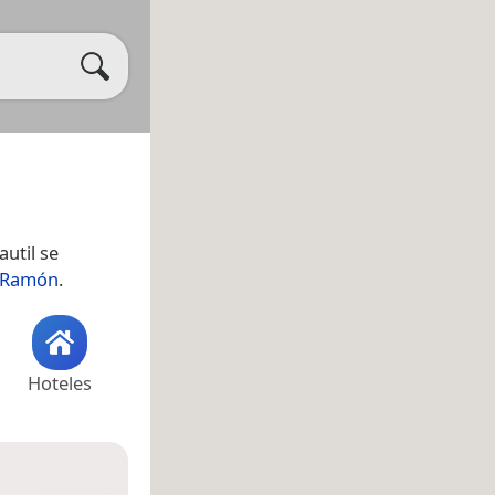
Tautil se
 Ramón
.
Hoteles