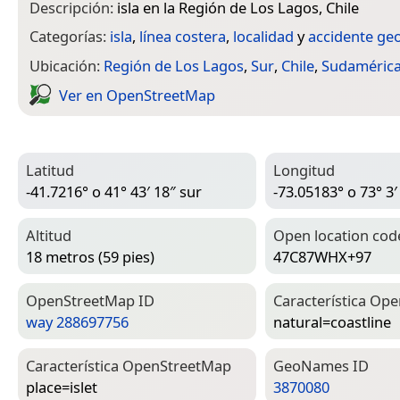
Descripción:
isla en la Región de Los Lagos, Chile
Categorías:
isla
,
línea costera
,
localidad
y
accidente ge
Ubicación:
Región de Los Lagos
,
Sur
,
Chile
,
Sudaméric
Ver en Open­Street­Map
Latitud
Longitud
-41.7216° o 41° 43′ 18″ sur
-73.05183° o 73° 3′
Altitud
Open location cod
18 metros (59 pies)
47C87WHX+97
Open­Street­Map ID
Característica Ope
way 288697756
natural=­coastline
Característica Open­Street­Map
Geo­Names ID
place=­islet
3870080