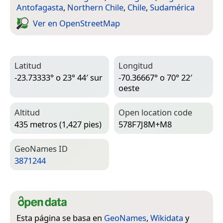
Antofagasta
,
Northern Chile
,
Chile
,
Sudamérica
Ver en Open­Street­Map
Latitud
Longitud
-23.73333° o 23° 44′ sur
-70.36667° o 70° 22′
oeste
Altitud
Open location code
435 metros (1,427 pies)
578F7J8M+M8
Geo­Names ID
3871244
Esta página se basa en
GeoNames
,
Wikidata
y