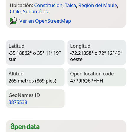
Ubicación:
Constitucion
,
Talca
,
Región del Maule
,
Chile
,
Sudamérica
Ver en Open­Street­Map
Latitud
Longitud
-35.18862° o 35° 11′ 19″
-72.21358° o 72° 12′ 49″
sur
oeste
Altitud
Open location code
265 metros (869 pies)
47P9RQ6P+HH
Geo­Names ID
3875538