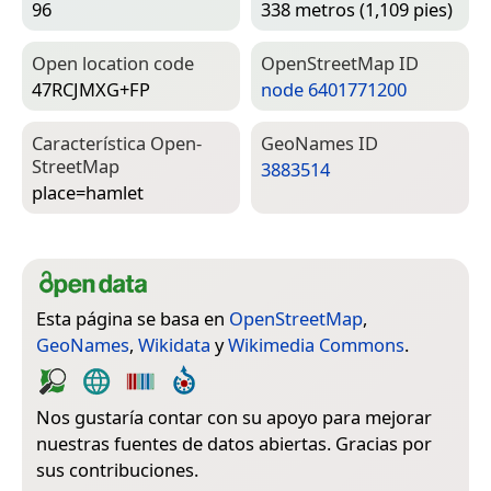
96
338 metros (1,109 pies)
Open location code
Open­Street­Map ID
47RCJMXG+FP
node 6401771200
Característica Open­
Geo­Names ID
Street­Map
3883514
place=­hamlet
Esta página se basa en
OpenStreetMap
,
GeoNames
,
Wikidata
y
Wikimedia Commons
.
Nos gustaría contar con su apoyo para mejorar
nuestras fuentes de datos abiertas. Gracias por
sus contribuciones.