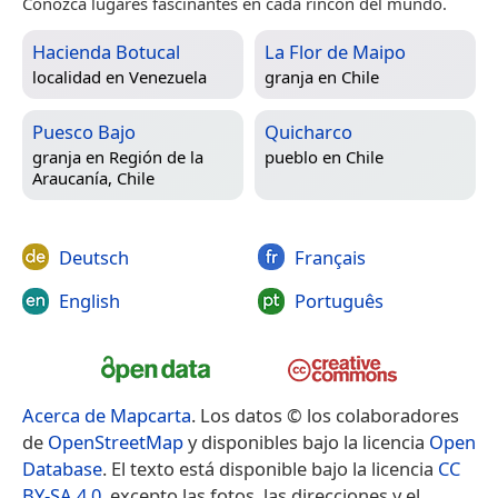
Conozca lugares fascinantes en cada rincón del mundo.
Hacienda Botucal
La Flor de Maipo
localidad en
Venezuela
granja en
Chile
Puesco Bajo
Quicharco
granja en
Región de la
pueblo en
Chile
Araucanía, Chile
Deutsch
Français
English
Português
Acerca de Mapcarta
. Los datos © los colaboradores
de
OpenStreetMap
y disponibles bajo la licencia
Open
Database
. El texto está disponible bajo la licencia
CC
BY-SA 4.0
, excepto las fotos, las direcciones y el