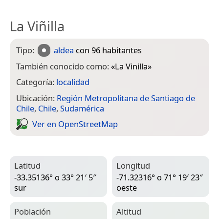
La Viñilla
Tipo:
aldea
con 96 habitantes
También conocido como:
«
La Vinilla
»
Categoría:
localidad
Ubicación:
Región Metropolitana de Santiago de
Chile
,
Chile
,
Sudamérica
Ver en Open­Street­Map
Latitud
Longitud
-33.35136° o 33° 21′ 5″
-71.32316° o 71° 19′ 23″
sur
oeste
Población
Altitud