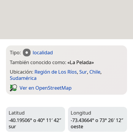
Tipo:
localidad
También conocido como:
«
La Pelada
»
Ubicación:
Región de Los Ríos
,
Sur
,
Chile
,
Sudamérica
Ver en Open­Street­Map
Latitud
Longitud
-40.19506° o 40° 11′ 42″
-73.43664° o 73° 26′ 12″
sur
oeste