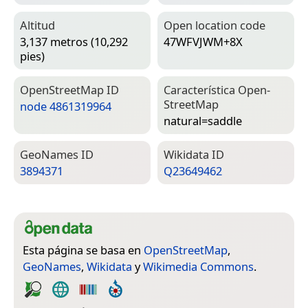
Altitud
Open location code
3,137 metros (10,292
47WFVJWM+8X
pies)
Open­Street­Map ID
Característica Open­
Street­Map
node 4861319964
natural=­saddle
Geo­Names ID
Wiki­data ID
3894371
Q23649462
Esta página se basa en
OpenStreetMap
,
GeoNames
,
Wikidata
y
Wikimedia Commons
.