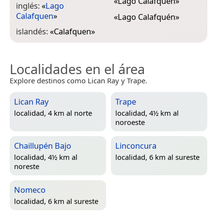
«
Lago Calafquen
»
inglés:
«
Lago
Calafquen
»
«
Lago Calafquén
»
islandés:
«
Calafquen
»
Localidades en el área
Explore destinos como Lican Ray y Trape.
Lican Ray
Trape
localidad, 4 km al norte
localidad, 4½ km al
noroeste
Chaillupén Bajo
Linconcura
localidad, 4½ km al
localidad, 6 km al sureste
noreste
Nomeco
localidad, 6 km al sureste