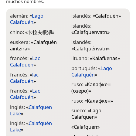
muchos nombres.
alemán:
«
Lago
islandés:
«
Calafquén
»
Calafquén
»
islandés:
chino:
«
卡拉夫根湖
»
«
Calafquenvatn
»
euskera:
«
Calafquén
islandés:
aintzira
»
«
Calafquénvatn
»
francés:
«
Lac
lituano:
«
Kalafkenas
»
Calafquen
»
portugués:
«
Lago
francés:
«
lac
Calafquén
»
Calafquén
»
ruso:
«
Калафкен
francés:
«
Lac
(озеро)
»
Calafquén
»
ruso:
«
Калафкен
»
inglés:
«
Calafquen
sueco:
«
Lago
Lake
»
Calafquen
»
inglés:
«
Calafquén
«
Calafquen
»
Lake
»