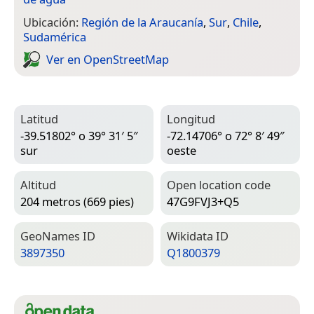
Ubicación:
Región de la Araucanía
,
Sur
,
Chile
,
Sudamérica
Ver en Open­Street­Map
Latitud
Longitud
-39.51802° o 39° 31′ 5″
-72.14706° o 72° 8′ 49″
sur
oeste
Altitud
Open location code
204 metros (669 pies)
47G9FVJ3+Q5
Geo­Names ID
Wiki­data ID
3897350
Q1800379