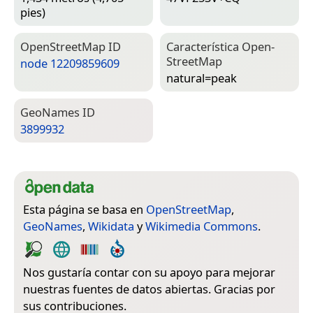
pies)
Open­Street­Map ID
Característica Open­
Street­Map
node 12209859609
natural=­peak
Geo­Names ID
3899932
Esta página se basa en
OpenStreetMap
,
GeoNames
,
Wikidata
y
Wikimedia Commons
.
Nos gustaría contar con su apoyo para mejorar
nuestras fuentes de datos abiertas. Gracias por
sus contribuciones.