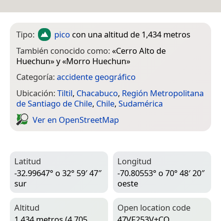
Tipo:
pico
con una altitud de 1,434 metros
También conocido como:
«
Cerro Alto de
Huechun
» y «
Morro Huechun
»
Categoría:
accidente geográfico
Ubicación:
Tiltil
,
Chacabuco
,
Región Metropolitana
de Santiago de Chile
,
Chile
,
Sudamérica
Ver en Open­Street­Map
Latitud
Longitud
-32.99647° o 32° 59′ 47″
-70.80553° o 70° 48′ 20″
sur
oeste
Altitud
Open location code
1,434 metros (4,705
47VF253V+CQ