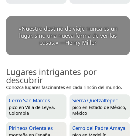
«
Nuestro destino de viaje nunca es un
lugar, sino una nueva forma de ver las
cosas.
»
—
Henry Miller
Lugares intrigantes por
descubrir
Conozca lugares fascinantes en cada rincón del mundo.
Cerro San Marcos
Sierra Quetzaltepec
pico en
Villa de Leyva,
pico en
Estado de México,
Colombia
México
Pirineos Orientales
Cerro del Padre Amaya
montaña en
España
pico en
Medellín,