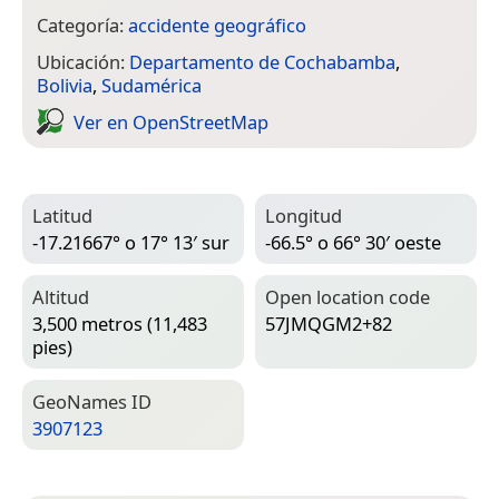
Categoría:
accidente geográfico
Ubicación:
Departamento de Cochabamba
,
Bolivia
,
Sudamérica
Ver en Open­Street­Map
Latitud
Longitud
-17.21667° o 17° 13′ sur
-66.5° o 66° 30′ oeste
Altitud
Open location code
3,500 metros (11,483
57JMQGM2+82
pies)
Geo­Names ID
3907123