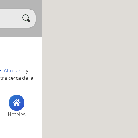
z
,
Altiplano
y
tra cerca de la
Hoteles