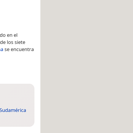
ado en el
de los siete
na
se encuentra
Sudamérica