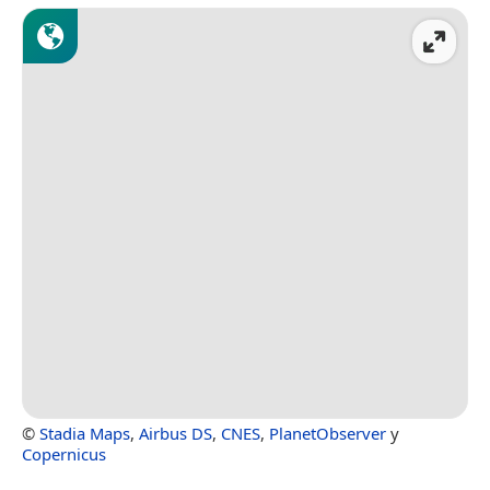
©
Stadia Maps
,
Airbus DS
,
CNES
,
PlanetObserver
y
Copernicus