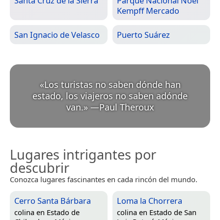
Santa Cruz de la Sierra
Parque Nacional Noel
Kempff Mercado
San Ignacio de Velasco
Puerto Suárez
«
Los turistas no saben dónde han
estado, los viajeros no saben adónde
van.
»
—
Paul Theroux
Lugares intrigantes por
descubrir
Conozca lugares fascinantes en cada rincón del mundo.
Cerro Santa Bárbara
Loma la Chorrera
colina en
Estado de
colina en
Estado de San