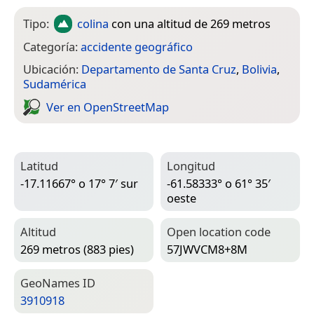
Tipo:
colina
con una altitud de 269 metros
Categoría:
accidente geográfico
Ubicación:
Departamento de Santa Cruz
,
Bolivia
,
Sudamérica
Ver en Open­Street­Map
Latitud
Longitud
-17.11667° o 17° 7′ sur
-61.58333° o 61° 35′
oeste
Altitud
Open location code
269 metros (883 pies)
57JWVCM8+8M
Geo­Names ID
3910918