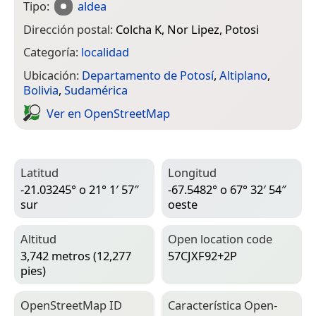
Tipo:
aldea
Dirección postal:
Colcha K, Nor Lipez, Potosi
Categoría:
localidad
Ubicación:
Departamento de Potosí
,
Altiplano
,
Bolivia
,
Sudamérica
Ver en Open­Street­Map
Latitud
Longitud
-21.03245° o 21° 1′ 57″
-67.5482° o 67° 32′ 54″
sur
oeste
Altitud
Open location code
3,742 metros (12,277
57CJXF92+2P
pies)
Open­Street­Map ID
Característica Open­