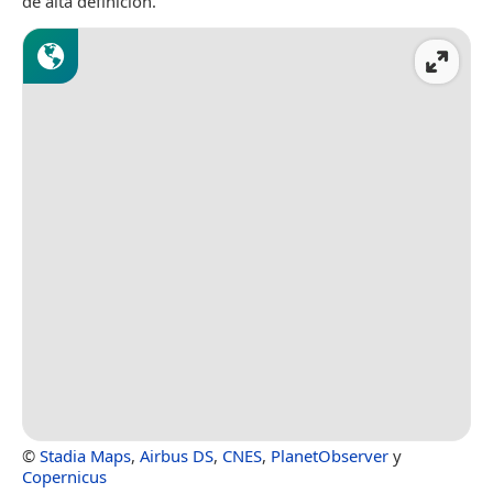
de alta definición.
©
Stadia Maps
,
Airbus DS
,
CNES
,
PlanetObserver
y
Copernicus