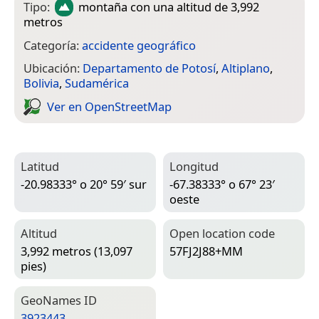
Tipo:
montaña
con una altitud de 3,992
metros
Categoría:
accidente geográfico
Ubicación:
Departamento de Potosí
,
Altiplano
,
Bolivia
,
Sudamérica
Ver en Open­Street­Map
Latitud
Longitud
-20.98333° o 20° 59′ sur
-67.38333° o 67° 23′
oeste
Altitud
Open location code
3,992 metros (13,097
57FJ2J88+MM
pies)
Geo­Names ID
3923443