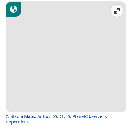
©
Stadia Maps
,
Airbus DS
,
CNES
,
PlanetObserver
y
Copernicus