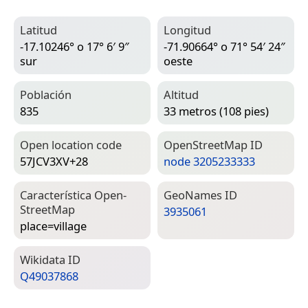
Latitud
Longitud
-17.10246° o 17° 6′ 9″
-71.90664° o 71° 54′ 24″
sur
oeste
Población
Altitud
835
33 metros (108 pies)
Open location code
Open­Street­Map ID
57JCV3XV+28
node 3205233333
Característica Open­
Geo­Names ID
Street­Map
3935061
place=­village
Wiki­data ID
Q49037868