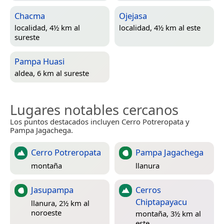
Chacma
Ojejasa
localidad, 4½ km al
localidad, 4½ km al este
sureste
Pampa Huasi
aldea, 6 km al sureste
Lugares notables cercanos
Los puntos destacados incluyen Cerro Potreropata y
Pampa Jagachega.
Cerro Potreropata
Pampa Jagachega
montaña
llanura
Jasupampa
Cerros
Chiptapayacu
llanura, 2½ km al
noroeste
montaña, 3½ km al
este