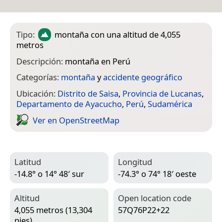
Tipo:
montaña
con una altitud de 4,055
metros
Descripción:
montaña en Perú
Categorías:
montaña
y
accidente geográfico
Ubicación:
Distrito de Saisa
,
Provincia de Lucanas
,
Departamento de Ayacucho
,
Perú
,
Sudamérica
Ver en Open­Street­Map
Latitud
Longitud
-14.8° o 14° 48′ sur
-74.3° o 74° 18′ oeste
Altitud
Open location code
4,055 metros (13,304
57Q76P22+22
pies)