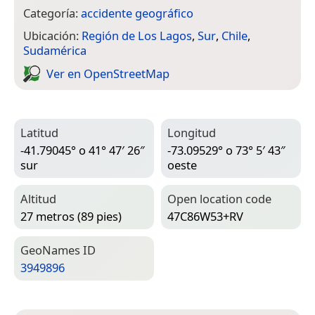
Categoría:
accidente geográfico
Ubicación:
Región de Los Lagos
,
Sur
,
Chile
,
Sudamérica
Ver en Open­Street­Map
Latitud
Longitud
-41.79045° o 41° 47′ 26″
-73.09529° o 73° 5′ 43″
sur
oeste
Altitud
Open location code
27 metros (89 pies)
47C86W53+RV
Geo­Names ID
3949896