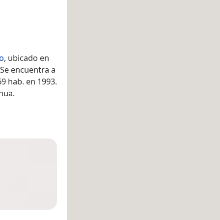
o
, ubicado en
 Se encuentra a
69 hab. en 1993.
hua.