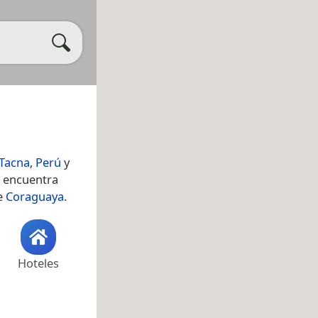
Tacna
,
Perú
y
e encuentra
de
Coraguaya
.
Hoteles