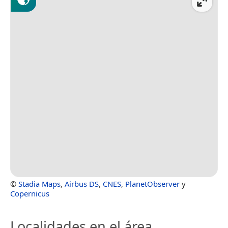
©
Stadia Maps
,
Airbus DS
,
CNES
,
PlanetObserver
y
Copernicus
Localidades en el área