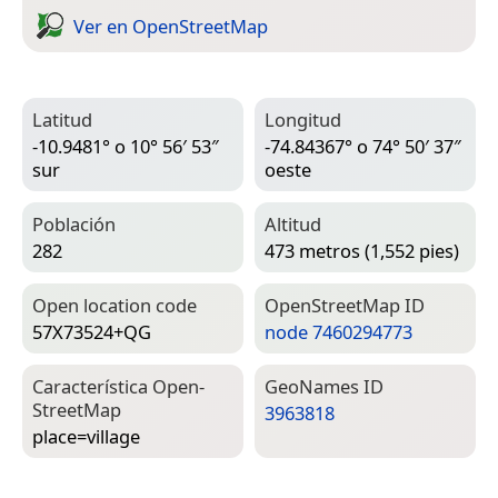
Ver en Open­Street­Map
Latitud
Longitud
-10.9481° o 10° 56′ 53″
-74.84367° o 74° 50′ 37″
sur
oeste
Población
Altitud
282
473 metros (1,552 pies)
Open location code
Open­Street­Map ID
57X73524+QG
node 7460294773
Característica Open­
Geo­Names ID
Street­Map
3963818
place=­village