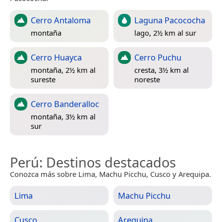
Cerro Antaloma
Laguna Pacococha
montaña
lago, 2½ km al sur
Cerro Huayca
Cerro Puchu
montaña, 2½ km al
cresta, 3½ km al
sureste
noreste
Cerro Banderalloc
montaña, 3½ km al
sur
Perú
: Destinos destacados
Conozca más sobre Lima, Machu Picchu, Cusco y Arequipa.
Lima
Machu Picchu
Cusco
Arequipa