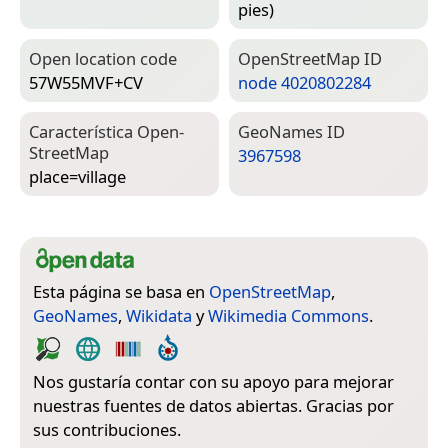
pies)
Open location code
Open­Street­Map ID
57W55MVF+CV
node 4020802284
Característica Open­
Geo­Names ID
Street­Map
3967598
place=­village
Esta página se basa en
OpenStreetMap
,
GeoNames
,
Wikidata
y
Wikimedia Commons
.
Nos gustaría contar con su apoyo para mejorar
nuestras fuentes de datos abiertas. Gracias por
sus contribuciones.