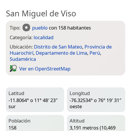
San Miguel de Viso
Tipo:
pueblo
con 158 habitantes
Categoría:
localidad
Ubicación:
Distrito de San Mateo
,
Provincia de
Huarochirí
,
Departamento de Lima
,
Perú
,
Sudamérica
Ver en Open­Street­Map
Latitud
Longitud
-11.8064° o 11° 48′ 23″
-76.32534° o 76° 19′ 31″
sur
oeste
Población
Altitud
158
3,191 metros (10,469