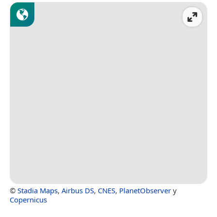
©
Stadia Maps
,
Airbus DS
,
CNES
,
PlanetObserver
y
Copernicus