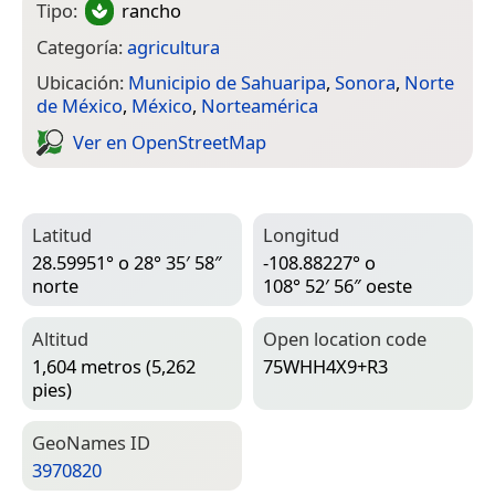
Tipo:
rancho
Categoría:
agricultura
Ubicación:
Municipio de Sahuaripa
,
Sonora
,
Norte
de México
,
México
,
Norteamérica
Ver en Open­Street­Map
Latitud
Longitud
28.59951° o 28° 35′ 58″
-108.88227° o
norte
108° 52′ 56″ oeste
Altitud
Open location code
1,604 metros (5,262
75WHH4X9+R3
pies)
Geo­Names ID
3970820