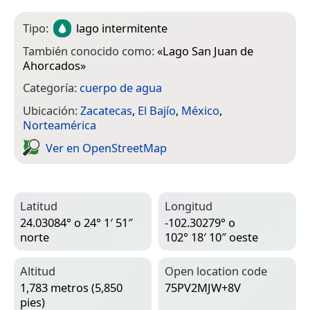
Tipo:
lago intermitente
También conocido como:
«
Lago San Juan de
Ahorcados
»
Categoría:
cuerpo de agua
Ubicación:
Zacatecas
,
El Bajío
,
México
,
Norteamérica
Ver en Open­Street­Map
Latitud
Longitud
24.03084° o 24° 1′ 51″
-102.30279° o
norte
102° 18′ 10″ oeste
Altitud
Open location code
1,783 metros (5,850
75PV2MJW+8V
pies)