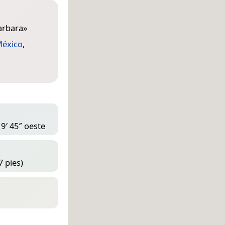
arbara
»
éxico
,
 9′ 45″ oeste
7 pies)