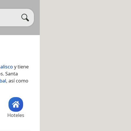
Jalisco
y tiene
s. Santa
bal
, así como
Hoteles