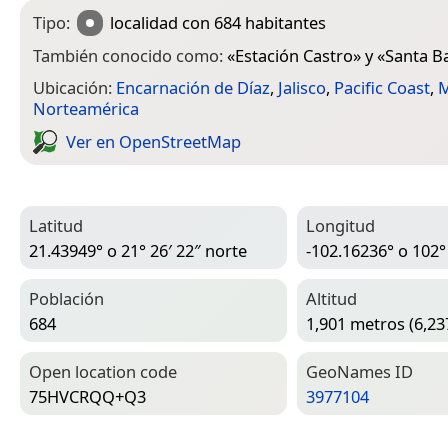
Tipo:
localidad
con 684 habitantes
También conocido como:
«
Estación Castro
» y «
Santa B
Ubicación:
Encarnación de Díaz
,
Jalisco
,
Pacific Coast
,
M
Norteamérica
Ver en Open­Street­Map
Latitud
Longitud
21.43949° o 21° 26′ 22″ norte
-102.16236° o 102°
Población
Altitud
684
1,901 metros (6,23
Open location code
Geo­Names ID
75HVCRQQ+Q3
3977104