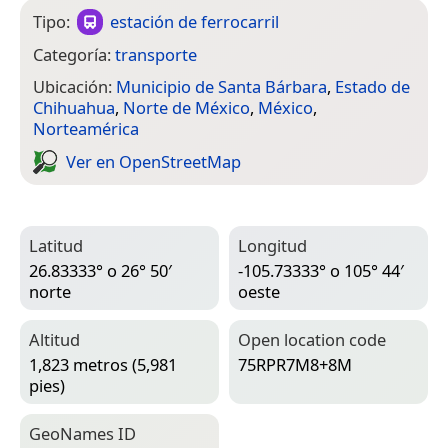
Tipo:
estación de ferrocarril
Categoría:
transporte
Ubicación:
Municipio de Santa Bárbara
,
Estado de
Chihuahua
,
Norte de México
,
México
,
Norteamérica
Ver en Open­Street­Map
Latitud
Longitud
26.83333° o 26° 50′
-105.73333° o 105° 44′
norte
oeste
Altitud
Open location code
1,823 metros (5,981
75RPR7M8+8M
pies)
Geo­Names ID