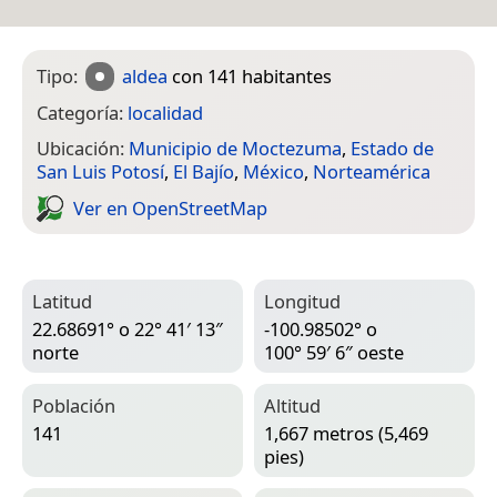
Tipo:
aldea
con 141 habitantes
Categoría:
localidad
Ubicación:
Municipio de Moctezuma
,
Estado de
San Luis Potosí
,
El Bajío
,
México
,
Norteamérica
Ver en Open­Street­Map
Latitud
Longitud
22.68691° o 22° 41′ 13″
-100.98502° o
norte
100° 59′ 6″ oeste
Población
Altitud
141
1,667 metros (5,469
pies)