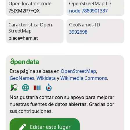
Open location code
Open­Street­Map ID
75JXM2P7+QX
node 7880901337
Característica Open­
Geo­Names ID
Street­Map
3992698
place=­hamlet
Esta página se basa en
OpenStreetMap
,
GeoNames
,
Wikidata
y
Wikimedia Commons
.
Nos gustaría contar con su apoyo para mejorar
nuestras fuentes de datos abiertas. Gracias por
sus contribuciones.
Editar este lugar