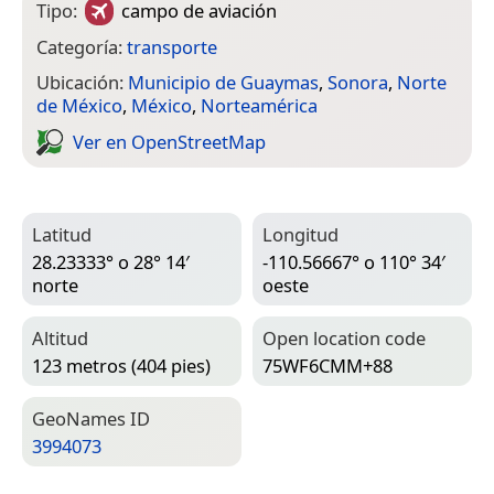
Tipo:
campo de aviación
Categoría:
transporte
Ubicación:
Municipio de Guaymas
,
Sonora
,
Norte
de México
,
México
,
Norteamérica
Ver en Open­Street­Map
Latitud
Longitud
28.23333° o 28° 14′
-110.56667° o 110° 34′
norte
oeste
Altitud
Open location code
123 metros (404 pies)
75WF6CMM+88
Geo­Names ID
3994073