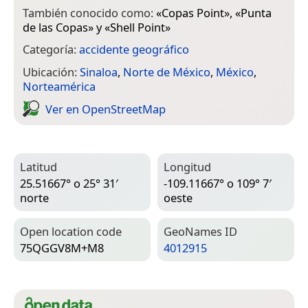
También conocido como:
«
Copas Point
», «
Punta
de las Copas
» y «
Shell Point
»
Categoría:
accidente geográfico
Ubicación:
Sinaloa
,
Norte de México
,
México
,
Norteamérica
Ver en Open­Street­Map
Latitud
Longitud
25.51667° o 25° 31′
-109.11667° o 109° 7′
norte
oeste
Open location code
Geo­Names ID
75QGGV8M+M8
4012915