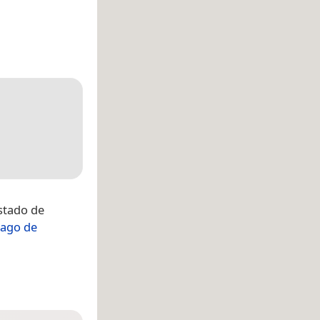
stado de
iago de