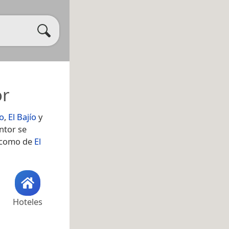
or
o
,
El Bajío
y
ntor se
í como de
El
Hoteles