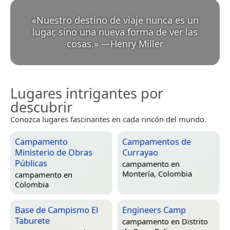
«
Nuestro destino de viaje nunca es un
lugar, sino una nueva forma de ver las
cosas.
»
—
Henry Miller
Lugares intrigantes por
descubrir
Conozca lugares fascinantes en cada rincón del mundo.
Campamento
Campamentos de
Ministerio de Obras
Currayao
Públicas
campamento en
Montería, Colombia
campamento en
Colombia
Base de Campismo El
Engineers Camp
Taburete
campamento en
Distrito