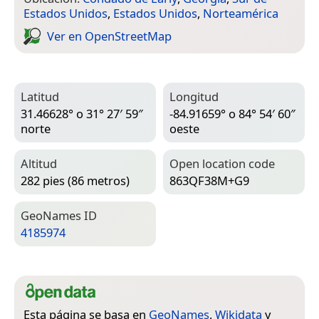
Estados Unidos
,
Estados Unidos
,
Norteamérica
Ver en Open­Street­Map
Latitud
Longitud
31.46628° o 31° 27′ 59″
-84.91659° o 84° 54′ 60″
norte
oeste
Altitud
Open location code
282 pies (86 metros)
863QF38M+G9
Geo­Names ID
4185974
Esta página se basa en
GeoNames
,
Wikidata
y