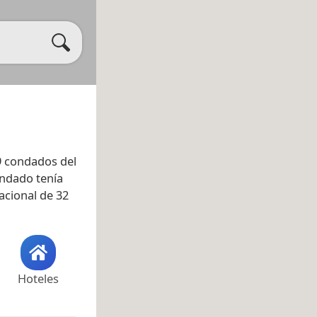
9 condados del
condado tenía
acional de 32
Hoteles