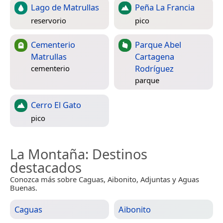
Lago de Matrullas
Peña La Francia
reservorio
pico
Cementerio
Parque Abel
Matrullas
Cartagena
Rodríguez
cementerio
parque
Cerro El Gato
pico
La Montaña
: Destinos
destacados
Conozca más sobre Caguas, Aibonito, Adjuntas y Aguas
Buenas.
Caguas
Aibonito