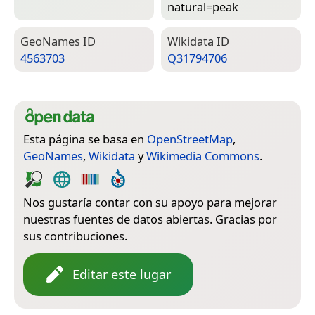
natural=­peak
Geo­Names ID
Wiki­data ID
4563703
Q31794706
Esta página se basa en
OpenStreetMap
,
GeoNames
,
Wikidata
y
Wikimedia Commons
.
Nos gustaría contar con su apoyo para mejorar
nuestras fuentes de datos abiertas. Gracias por
sus contribuciones.
Editar este lugar