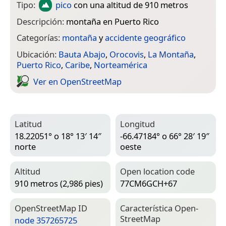
Tipo:
pico
con una altitud de 910 metros
Descripción:
montaña en Puerto Rico
Categorías:
montaña
y
accidente geográfico
Ubicación:
Bauta Abajo
,
Orocovis
,
La Montaña
,
Puerto Rico
,
Caribe
,
Norteamérica
Ver en Open­Street­Map
Latitud
Longitud
18.22051° o 18° 13′ 14″
-66.47184° o 66° 28′ 19″
norte
oeste
Altitud
Open location code
910 metros (2,986 pies)
77CM6GCH+67
Open­Street­Map ID
Característica Open­
Street­Map
node 357265725