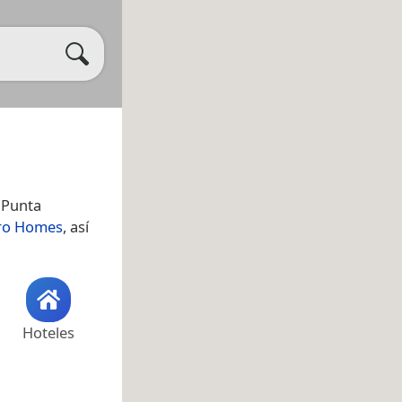
. Punta
ro Homes
, así
Hoteles