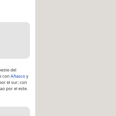
oeste del
te con
Añasco
y
or el sur; con
ao por el este.