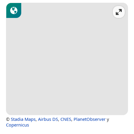
©
Stadia Maps
,
Airbus DS
,
CNES
,
PlanetObserver
y
Copernicus