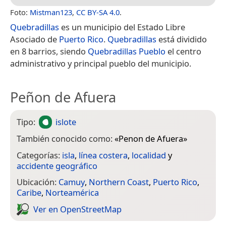
Foto:
Mistman123
,
CC BY-SA 4.0
.
Quebradillas
es un municipio del Estado Libre
Asociado de
Puerto Rico
.
Quebradillas
está dividido
en 8 barrios, siendo
Quebradillas Pueblo
el centro
administrativo y principal pueblo del municipio.
Peñon de Afuera
Tipo:
islote
También conocido como:
«
Penon de Afuera
»
Categorías:
isla
,
línea costera
,
localidad
y
accidente geográfico
Ubicación:
Camuy
,
Northern Coast
,
Puerto Rico
,
Caribe
,
Norteamérica
Ver en Open­Street­Map