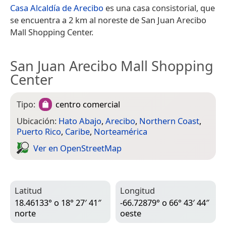
Casa Alcaldía de Arecibo
es una casa consistorial, que
se encuentra a 2 km al noreste de San Juan Arecibo
Mall Shopping Center.
San Juan Arecibo Mall Shopping
Center
Tipo:
centro comercial
Ubicación:
Hato Abajo
,
Arecibo
,
Northern Coast
,
Puerto Rico
,
Caribe
,
Norteamérica
Ver en Open­Street­Map
Latitud
Longitud
18.46133° o 18° 27′ 41″
-66.72879° o 66° 43′ 44″
norte
oeste